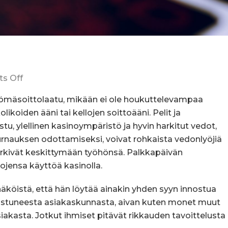
on
s Off
Kasinon
lyömäsoittolaatu, mikään ei ole houkuttelevampaa
jännitys
likoiden ääni tai kellojen soittoääni. Pelit ja
istu, ylellinen kasinoympäristö ja hyvin harkitut vedot,
urnauksen odottamiseksi, voivat rohkaista vedonlyöjiä
rkivät keskittymään työhönsä. Palkkapäivän
hojensa käyttöä kasinolla.
näköistä, että hän löytää ainakin yhden syyn innostua
nostuneesta asiakaskunnasta, aivan kuten monet muut
siakasta. Jotkut ihmiset pitävät rikkauden tavoittelusta