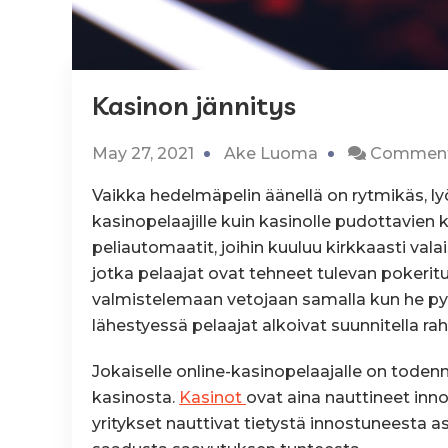
Kasinon jännitys
May 27, 2021
Ake Luoma
Comment
Vaikka hedelmäpelin äänellä on rytmikäs, 
kasinopelaajille kuin kasinolle pudottavien ko
peliautomaatit, joihin kuuluu kirkkaasti vala
jotka pelaajat ovat tehneet tulevan pokerit
valmistelemaan vetojaan samalla kun he py
lähestyessä pelaajat alkoivat suunnitella ra
Jokaiselle online-kasinopelaajalle on toden
kasinosta.
Kasinot
ovat aina nauttineet in
yritykset nauttivat tietystä innostuneesta a