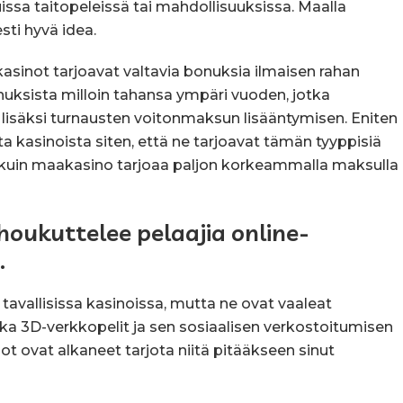
issa taitopeleissä tai mahdollisuuksissa. Maalla
esti hyvä idea.
kasinot tarjoavat valtavia bonuksia ilmaisen rahan
uksista milloin tahansa ympäri vuoden, jotka
 lisäksi turnausten voitonmaksun lisääntymisen. Eniten
ta kasinoista siten, että ne tarjoavat tämän tyyppisiä
ta kuin maakasino tarjoaa paljon korkeammalla maksulla
 houkuttelee pelaajia online-
.
tavallisissa kasinoissa, mutta ne ovat vaaleat
a 3D-verkkopelit ja sen sosiaalisen verkostoitumisen
t ovat alkaneet tarjota niitä pitääkseen sinut