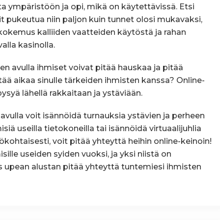
ota ympäristöön ja opi, mikä on käytettävissä. Etsi
oit pukeutua niin paljon kuin tunnet olosi mukavaksi,
pelikokemus kalliiden vaatteiden käytöstä ja rahan
lla kasinolla.
den avulla ihmiset voivat pitää hauskaa ja pitää
ää aikaa sinulle tärkeiden ihmisten kanssa? Online-
syä lähellä rakkaitaan ja ystäviään.
 avulla voit isännöidä turnauksia ystävien ja perheen
siä useilla tietokoneilla tai isännöidä virtuaalijuhlia
ökohtaisesti, voit pitää yhteyttä heihin online-keinoin!
ille useiden syiden vuoksi, ja yksi niistä on
s upean alustan pitää yhteyttä tuntemiesi ihmisten