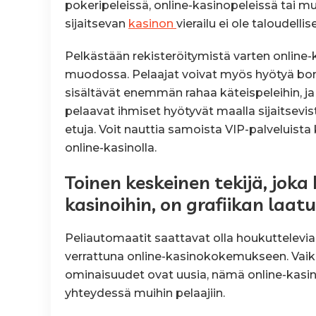
pokeripeleissä, online-kasinopeleissä tai mu
sijaitsevan
kasinon
vierailu ei ole taloudellis
Pelkästään rekisteröitymistä varten online-
muodossa. Pelaajat voivat myös hyötyä bon
sisältävät enemmän rahaa käteispeleihin, ja
pelaavat ihmiset hyötyvät maalla sijaitsevis
etuja. Voit nauttia samoista VIP-palveluis
online-kasinolla.
Toinen keskeinen tekijä, joka
kasinoihin, on grafiikan laatu
Peliautomaatit saattavat olla houkuttelevia 
verrattuna online-kasinokokemukseen. Vaikk
ominaisuudet ovat uusia, nämä online-kasino
yhteydessä muihin pelaajiin.